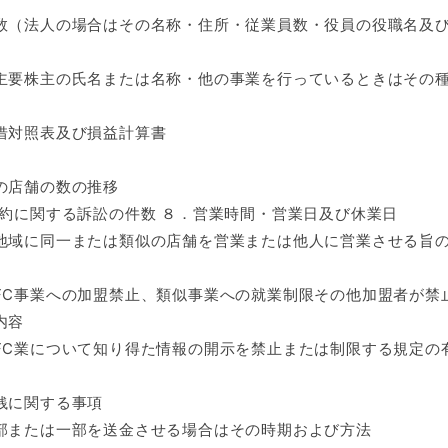
数（法人の場合はその名称・住所・従業員数・役員の役職名及
主要株主の氏名または名称・他の事業を行っているときはその
借対照表及び損益計算書
の店舗の数の推移
約に関する訴訟の件数 ８．営業時間・営業日及び休業日
地域に同一または類似の店舗を営業または他人に営業させる旨
FC事業への加盟禁止、類似事業への就業制限その他加盟者が禁
内容
FC業について知り得た情報の開示を禁止または制限する規定の
銭に関する事項
部または一部を送金させる場合はその時期および方法