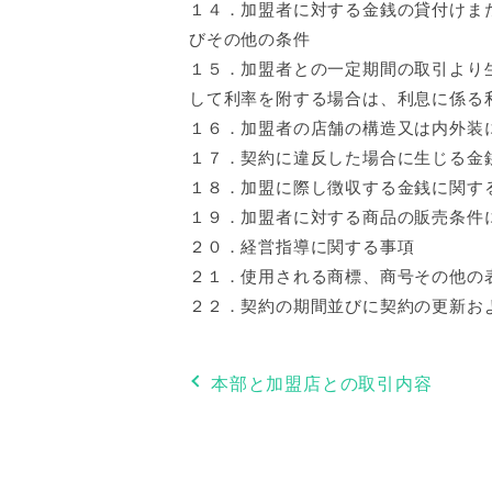
１４．加盟者に対する金銭の貸付けま
びその他の条件
１５．加盟者との一定期間の取引より
して利率を附する場合は、利息に係る
１６．加盟者の店舗の構造又は内外装
１７．契約に違反した場合に生じる金
１８．加盟に際し徴収する金銭に関す
１９．加盟者に対する商品の販売条件
２０．経営指導に関する事項
２１．使用される商標、商号その他の
２２．契約の期間並びに契約の更新お
本部と加盟店との取引内容