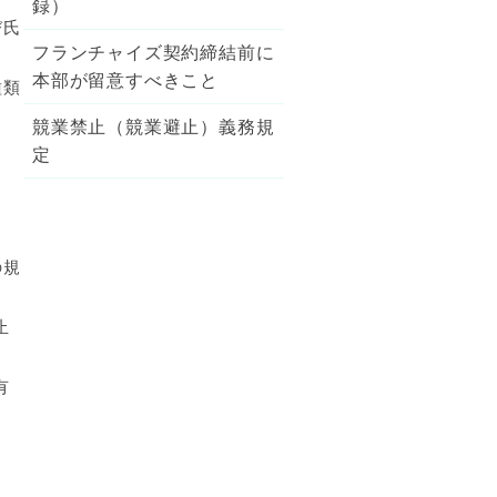
録）
び氏
フランチャイズ契約締結前に
本部が留意すべきこと
種類
競業禁止（競業避止）義務規
定
の規
止
有